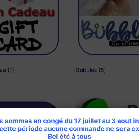
eau
(1)
Bubbles
(5)
 sommes en congé du 17 juillet au 3 aout i
 cette période aucune commande ne sera ex
Bel été à tous