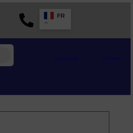
FR
Mon Compte
My
Panier