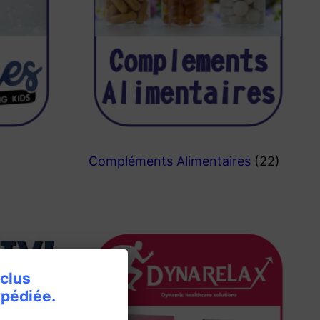
Compléments Alimentaires
(22)
×
nclus
pédiée.