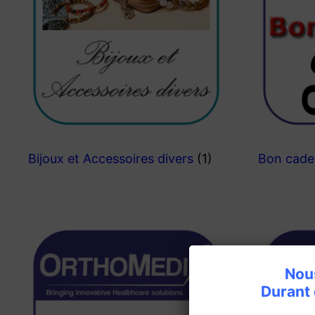
Bijoux et Accessoires divers
(1)
Bon cad
Nous
Durant