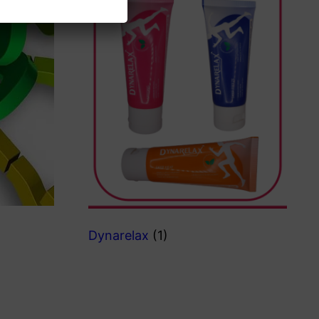
Dynarelax
(1)