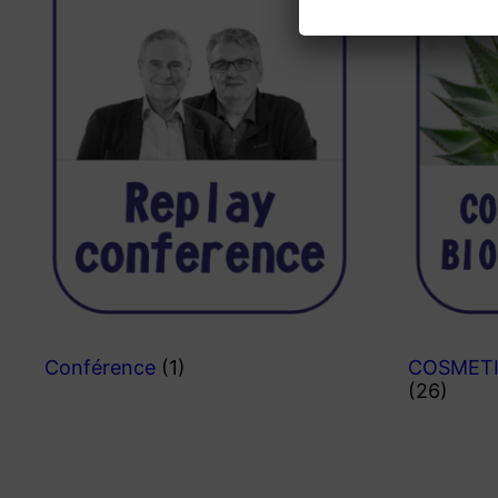
Conférence
(1)
COSMETI
(26)