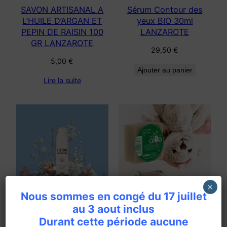
SAVON ARTISANAL A
Sérum Contour des
L’HUILE D’ARGAN ET
yeux BIO 30ml
PEPIN DE RAISIN 100
LANZAROTE
GR LANZAROTE
29,50
€
5,00
€
Ajouter au panier
Lire la suite
×
Nous sommes en congé du 17 juillet
au 3 aout inclus
CREME VISAGE JOUR
SAVONNETTE POUR
ET NUIT BIO 50 ML
PETIT A ALOE VERA 65
Durant cette période aucune