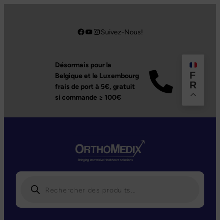
Aller
au
Facebook
YouTube
Instagram
Suivez-Nous!
contenu
Désormais pour la
F
Belgique et le Luxembourg
R
frais de port à 5€,
gratuit
si commande ≥ 100€
R
e
c
h
e
r