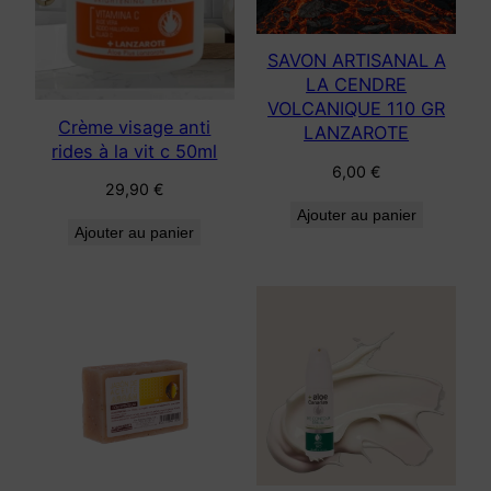
SAVON ARTISANAL A
LA CENDRE
VOLCANIQUE 110 GR
Crème visage anti
LANZAROTE
rides à la vit c 50ml
6,00
€
29,90
€
Ajouter au panier
Ajouter au panier