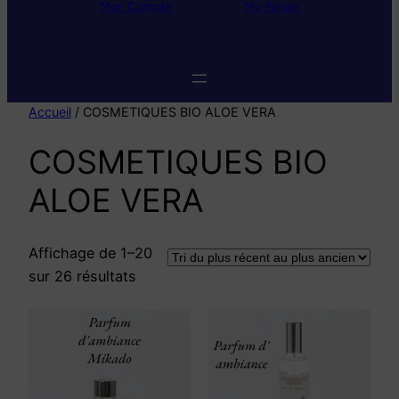
Mon Compte
My
Panier
c
h
e
d
e
p
r
o
Accueil
/ COSMETIQUES BIO ALOE VERA
d
u
COSMETIQUES BIO
i
t
s
ALOE VERA
Affichage de 1–20
Trié
sur 26 résultats
du
plus
récent
au
plus