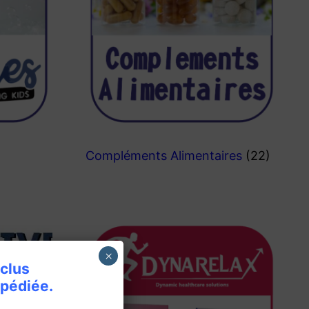
Compléments Alimentaires
(22)
×
nclus
pédiée.