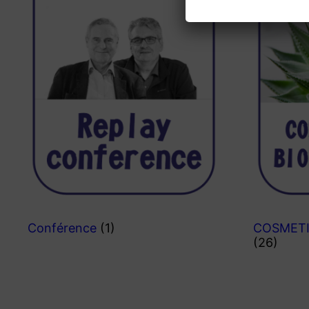
Conférence
(1)
COSMETI
(26)