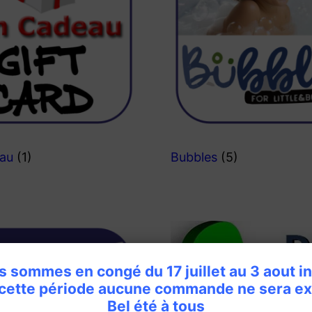
eau
(1)
Bubbles
(5)
 sommes en congé du 17 juillet au 3 aout i
 cette période aucune commande ne sera ex
Bel été à tous