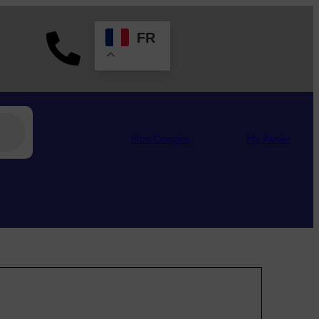
FR
Mon Compte
My
Panier