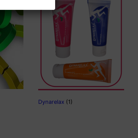
Dynarelax
(1)