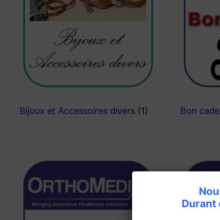
Bijoux et Accessoires divers
(1)
Bon cad
Nous
Durant