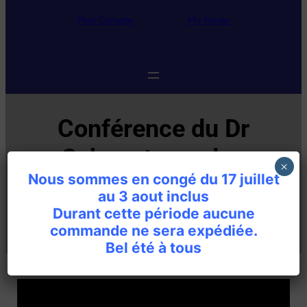
Mon Compte
My
Panier
Conférence du Dr
Schwartz sur les
×
Nous sommes en congé du 17 juillet
bienfaits du bleu de
au 3 aout inclus
méthylène
Durant cette période aucune
commande ne sera expédiée.
Bel été à tous