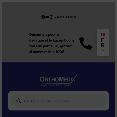
Aller
au
Facebook
YouTube
Instagram
Suivez-Nous!
contenu
Désormais pour la
F
Belgique et le Luxembourg
R
frais de port à 5€,
gratuit
si commande ≥ 100€
R
e
c
h
e
r