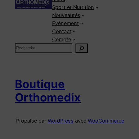
Sport et Nutrition
Nouveautés
Evènement
Contact
Compte
R
e
c
h
e
Boutique
r
Orthomedix
c
h
e
Propulsé par
WordPress
avec
WooCommerce