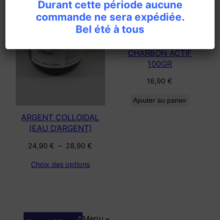
Durant cette période aucune
commande ne sera expédiée.
Bel été à tous
CHARBON ACTIF
100GR
16,90
€
Ajouter au panier
ARGENT COLLOIDAL
(EAU D’ARGENT)
Plage
24,90
€
–
28,90
€
de
Choix des options
prix :
24,90 €
à
28,90 €
Menu