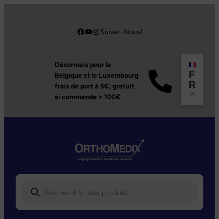
Aller
au
Facebook
YouTube
Instagram
Suivez-Nous!
contenu
Désormais pour la
F
Belgique et le Luxembourg
R
frais de port à 5€,
gratuit
si commande ≥ 100€
R
e
c
h
e