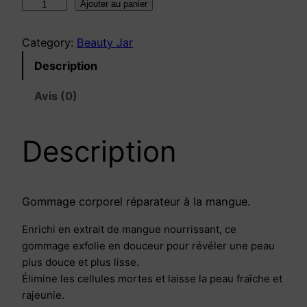
q
Ajouter au panier
u
a
Category:
Beauty Jar
n
Description
t
i
Avis (0)
t
é
Description
d
e
B
O
Gommage corporel réparateur à la mangue.
D
Enrichi en extrait de mangue nourrissant, ce
Y
gommage exfolie en douceur pour révéler une peau
S
plus douce et plus lisse.
C
Élimine les cellules mortes et laisse la peau fraîche et
R
rajeunie.