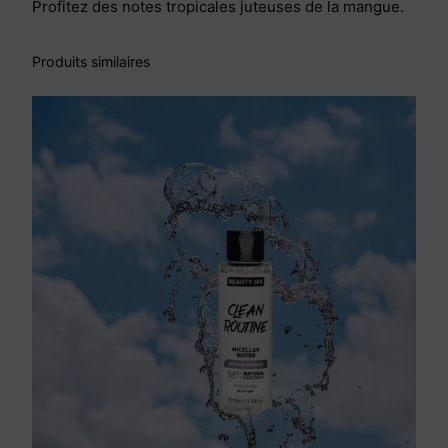
U
Profitez des notes tropicales juteuses de la mangue.
B
M
Produits similaires
A
N
G
O
R
é
p
a
r
a
t
e
u
r
2