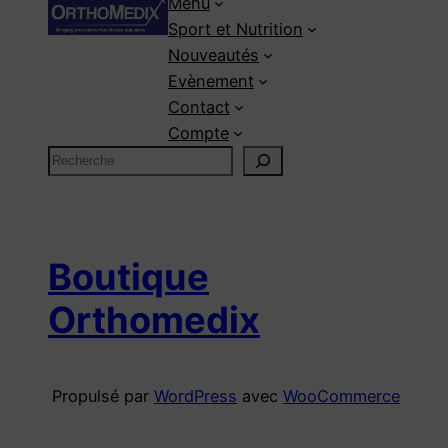
Menu
Sport et Nutrition
Nouveautés
Evènement
Contact
Compte
R
e
c
h
e
Boutique
r
Orthomedix
c
h
e
Propulsé par
WordPress
avec
WooCommerce