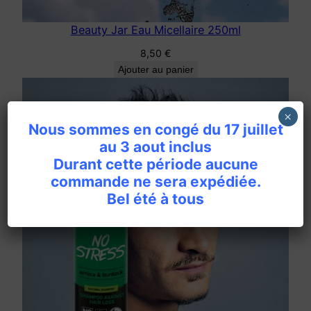
0
Beauty Jar Eau Micellaire 250ml
0
g
8,50
€
r
Ajouter au panier
×
Nous sommes en congé du 17 juillet
au 3 aout inclus
Durant cette période aucune
commande ne sera expédiée.
Bel été à tous