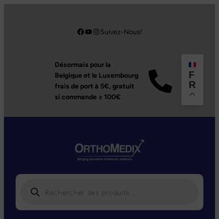
Aller
au
Facebook
YouTube
Instagram
Suivez-Nous!
contenu
Désormais pour la
F
Belgique et le Luxembourg
R
frais de port à 5€,
gratuit
si commande ≥ 100€
R
e
c
h
e