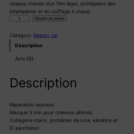
chaque cheveu d’un film léger, protégeant des
intempéries et du coiffage à chaud.
q
Ajouter au panier
u
a
Category:
Beauty Jar
n
Description
t
i
Avis (0)
t
é
Description
d
e
B
U
Réparation express
S
Masque 3 min pour cheveux abîmés
I
Collagène marin, protéines de soie, kératine et
N
D-panthénol