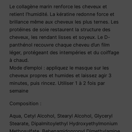
E
Le collagène marin renforce les cheveux et
S
retient l’humidité. La kératine redonne force et
S
brillance même aux cheveux les plus ternes. Les
W
protéines de soie restaurent la structure des
O
cheveux, les rendant lisses et soyeux. Le D-
M
panthénol recouvre chaque cheveu d’un film
A
léger, protégeant des intempéries et du coiffage
N
à chaud.
1
Mode d’emploi : appliquez le masque sur les
5
cheveux propres et humides et laissez agir 3
0
minutes, puis rincez. Utiliser 1 à 2 fois par
m
semaine
l
Composition :
Aqua, Cetyl Alcohol, Stearyl Alcohol, Glyceryl
Stearate, Dipalmitoylethyl Hydroxyethylmonium
Methosulfate, Behenamidopropyl Dimethylamine,