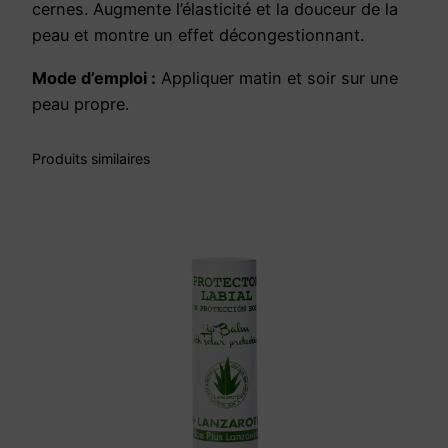
cernes. Augmente l’élasticité et la douceur de la
E
peau et montre un effet décongestionnant.
S
Y
Mode d’emploi :
Appliquer matin et soir sur une
E
peau propre.
U
X
Produits similaires
P
O
U
R
H
O
M
M
E
1
5