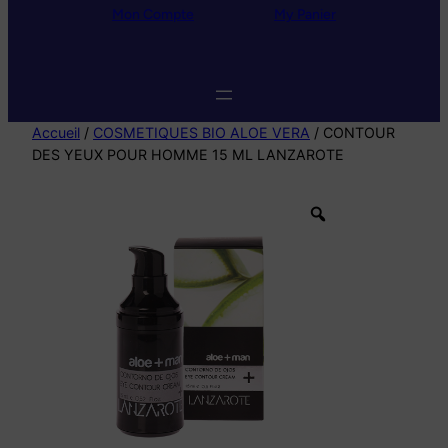
r
Mon Compte
My
Panier
c
h
e
d
e
p
r
o
Accueil
/
COSMETIQUES BIO ALOE VERA
/ CONTOUR
d
DES YEUX POUR HOMME 15 ML LANZAROTE
u
i
t
s