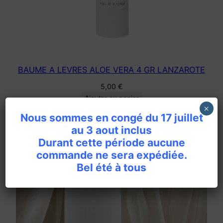
M
L
L
A
N
BAUME A LEVRES ALOE VERA 4 GR LANZAROTE
Z
A
5,00
€
R
Ajouter au panier
×
O
Nous sommes en congé du 17 juillet
T
au 3 aout inclus
E
Durant cette période aucune
commande ne sera expédiée.
Bel été à tous