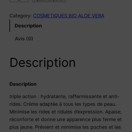
u
a
Category:
COSMETIQUES BIO ALOE VERA
n
Description
t
i
Avis (0)
t
é
Description
d
e
C
O
Description
N
triple action : hydratante, raffermissante et anti-
T
rides. Crème adaptée à tous les types de peau.
O
Minimise les rides et ridules d’expression. Apaise,
U
réconforte et donne une apparence plus ferme et
R
plus jeune. Prévient et minimise les poches et les
D