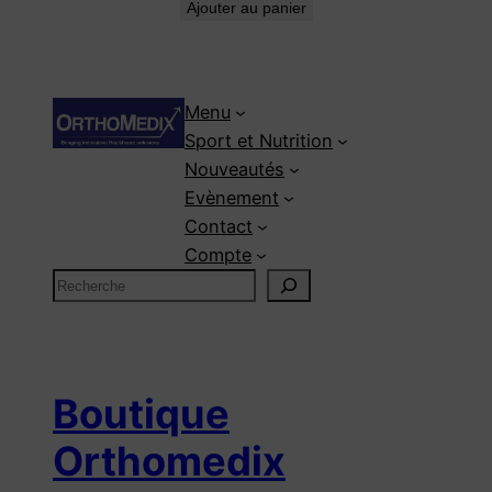
Ajouter au panier
Menu
Sport et Nutrition
Nouveautés
Evènement
Contact
Compte
R
e
c
h
e
Boutique
r
Orthomedix
c
h