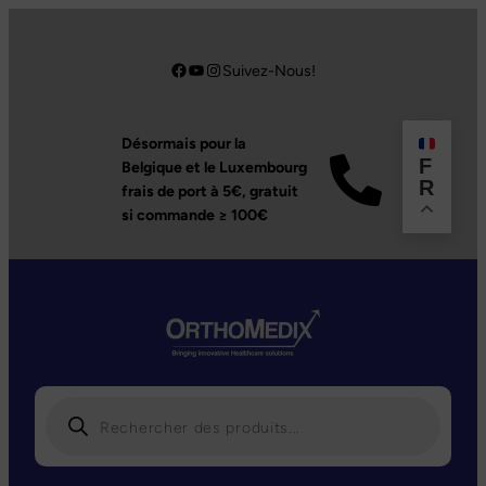
Aller
au
Facebook
YouTube
Instagram
Suivez-Nous!
contenu
Désormais pour la
F
Belgique et le Luxembourg
R
frais de port à 5€,
gratuit
si commande ≥ 100€
R
e
c
h
e