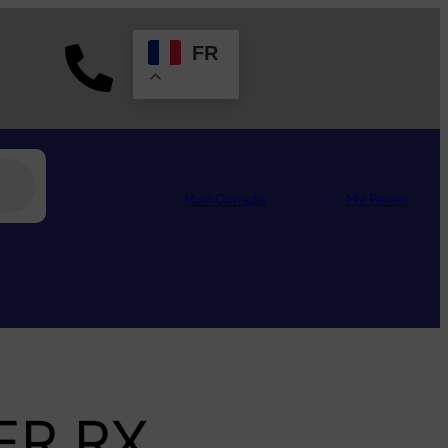
FR
Mon Compte
My
Panier
ER RX