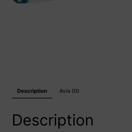
i
t
s
Description
Avis (0)
Description