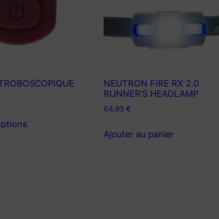
STROBOSCOPIQUE
NEUTRON FIRE RX 2.0
RUNNER’S HEADLAMP
64,95
€
Ce
options
produit
Ajouter au panier
a
plusieurs
variations.
Les
options
peuvent