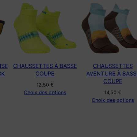
être
choisies
sur
la
page
du
produit
ISE
CHAUSSETTES À BASSE
CHAUSSETTES
CK
COUPE
AVENTURE À BASS
COUPE
12,50
€
Choix des options
14,50
€
Choix des options