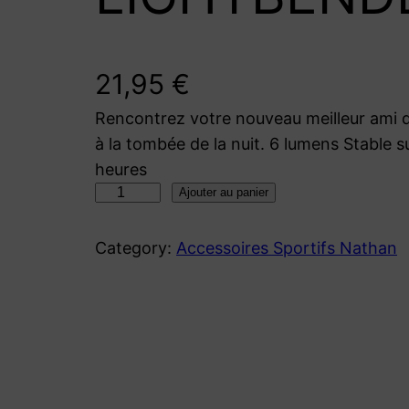
21,95
€
Rencontrez votre nouveau meilleur ami qu
à la tombée de la nuit. 6 lumens Stable 
heures
q
Ajouter au panier
u
a
Category:
Accessoires Sportifs Nathan
n
t
i
t
é
d