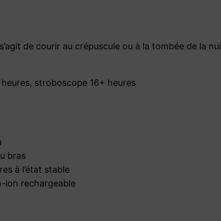
e
L
I
’agit de courir au crépuscule ou à la tombée de la nui
G
H
T
8 heures, stroboscope 16+ heures
B
E
N
D
u
E
u bras
R
es à l’état stable
R
m-ion rechargeable
X