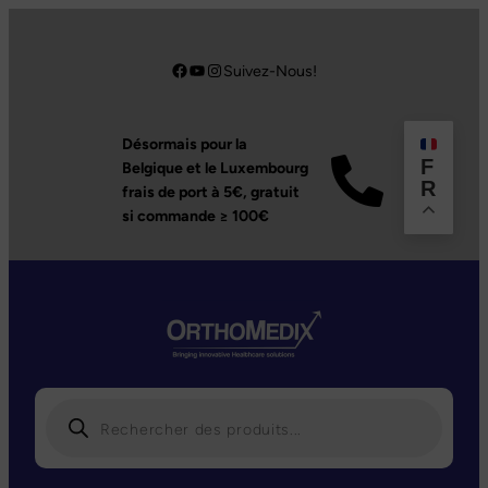
Aller
au
Facebook
YouTube
Instagram
Suivez-Nous!
contenu
Désormais pour la
F
Belgique et le Luxembourg
R
frais de port à 5€,
gratuit
si commande ≥ 100€
R
e
c
h
e