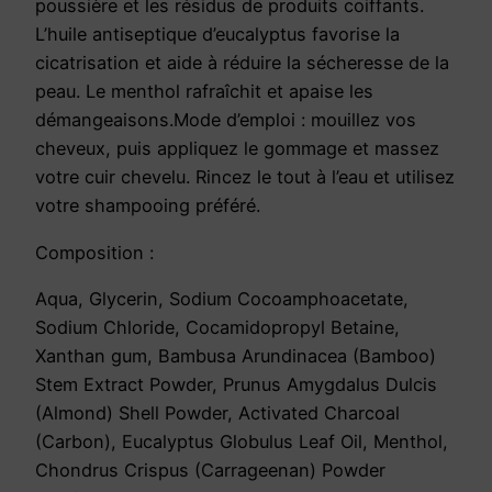
poussière et les résidus de produits coiffants.
I
L’huile antiseptique d’eucalyptus favorise la
C
cicatrisation et aide à réduire la sécheresse de la
A
peau. Le menthol rafraîchit et apaise les
démangeaisons.Mode d’emploi : mouillez vos
cheveux, puis appliquez le gommage et massez
votre cuir chevelu. Rincez le tout à l’eau et utilisez
votre shampooing préféré.
Composition :
Aqua, Glycerin, Sodium Cocoamphoacetate,
Sodium Chloride, Cocamidopropyl Betaine,
Xanthan gum, Bambusa Arundinacea (Bamboo)
Stem Extract Powder, Prunus Amygdalus Dulcis
(Almond) Shell Powder, Activated Charcoal
(Carbon), Eucalyptus Globulus Leaf Oil, Menthol,
Chondrus Crispus (Carrageenan) Powder