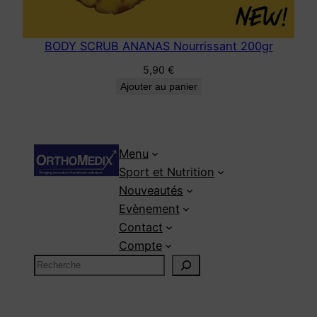
BODY SCRUB ANANAS Nourrissant 200gr
5,90
€
Ajouter au panier
Menu
Sport et Nutrition
Nouveautés
Evènement
Contact
Compte
R
e
c