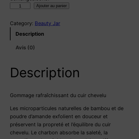
q
Ajouter au panier
u
a
Category:
Beauty Jar
n
Description
t
i
Avis (0)
t
é
Description
d
e
M
I
Gommage rafraîchissant du cuir chevelu
N
Les microparticules naturelles de bambou et de
T
poudre d’amande exfolient en douceur et
A
préservent la propreté et l’équilibre du cuir
L
chevelu. Le charbon absorbe la saleté, la
L