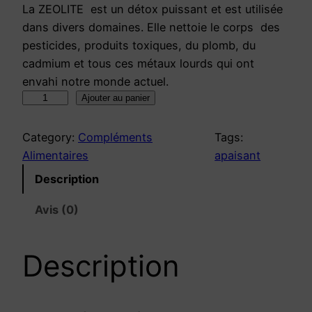
La ZEOLITE est un détox puissant et est utilisée
dans divers domaines. Elle nettoie le corps des
pesticides, produits toxiques, du plomb, du
cadmium et tous ces métaux lourds qui ont
envahi notre monde actuel.
q
Ajouter au panier
u
a
Category:
Compléments
Tags:
n
Alimentaires
apaisant
t
Description
i
t
Avis (0)
é
d
Description
e
Z
E