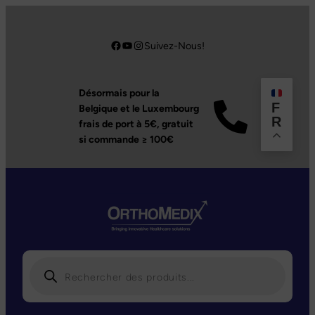
Aller
au
Facebook
YouTube
Instagram
Suivez-Nous!
contenu
Désormais pour la
F
Belgique et le Luxembourg
R
frais de port à 5€,
gratuit
si commande ≥ 100€
R
e
c
h
e