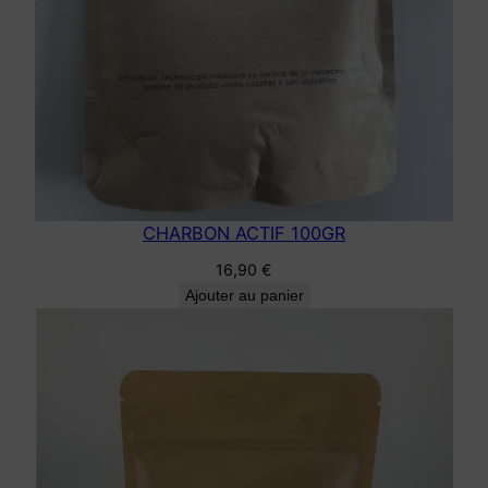
0
G
R
CHARBON ACTIF 100GR
16,90
€
Ajouter au panier